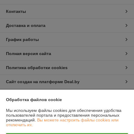
Контакты
Доставка и оплата
График работы
Полная версия сайта
Политика обработки cookies
Сайт создан на платформе Deal.by
Обработка файлов cookie
Информация для покупателя
Мы используем файлы cookies для обеспечения удобства
Юридическое лицо:
Частное торговое унитарное предприятие
«Централ Комплект»
пользователей портала и предоставления персональных
Республика Беларусь, 220138, г. Минск, ул. Геологическая д.87 Г
рекомендаций.
Вы можете настроить файлы cookies или
оф.306А
отключить их.
Регистрационный номер ЕГР: 192324431