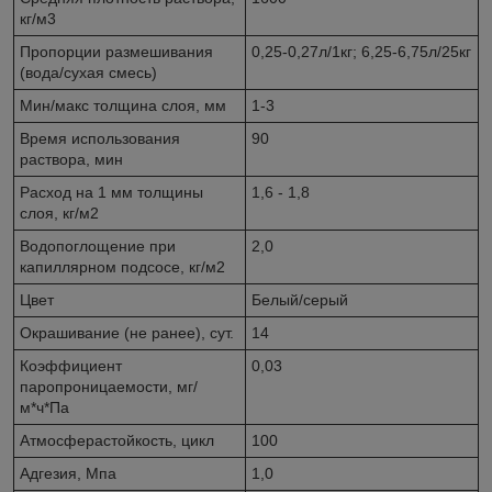
кг/м3
Пропорции размешивания
0,25-0,27л/1кг; 6,25-6,75л/25кг
(вода/сухая смесь)
Мин/макс толщина слоя, мм
1-3
Время использования
90
раствора, мин
Расход на 1 мм толщины
1,6 - 1,8
слоя, кг/м2
Водопоглощение при
2,0
капиллярном подсосе, кг/м2
Цвет
Белый/серый
Окрашивание (не ранее), сут.
14
Коэффициент
0,03
паропроницаемости, мг/
м*ч*Па
Атмосферастойкость, цикл
100
Адгезия, Мпа
1,0