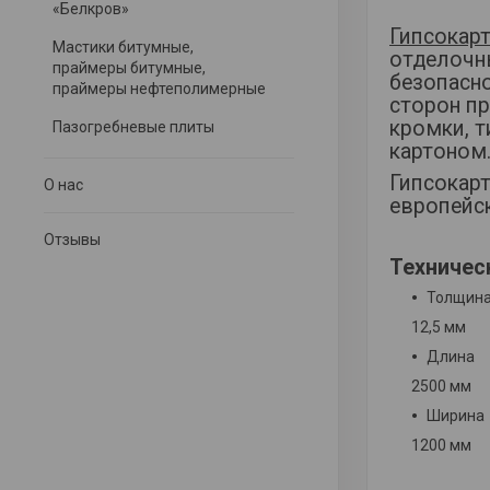
«Белкров»
Гипсокар
Мастики битумные,
отделочн
праймеры битумные,
безопасно
праймеры нефтеполимерные
сторон п
кромки, т
Пазогребневые плиты
картоном
Гипсокарт
О нас
европейс
Отзывы
Техничес
Толщин
12,5 мм
Длина
2500 мм
Ширина
1200 мм