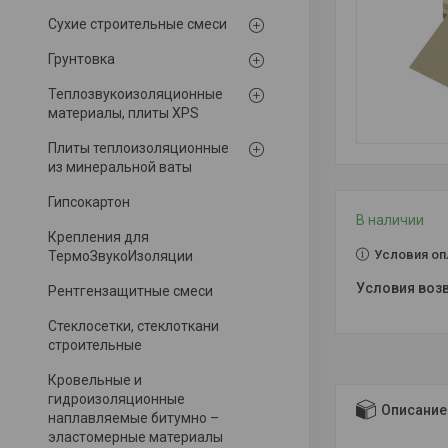
Сухие строительные смеси
Грунтовка
Теплозвукоизоляционные
материалы, плиты XPS
Плиты теплоизоляционные
из минеральной ваты
Гипсокартон
В наличии
Крепления для
Условия оп
ТермоЗвукоИзоляции
Рентгензащитные смеси
Стеклосетки, стеклоткани
строительные
Кровельные и
гидроизоляционные
Описание
наплавляемые битумно –
эластомерные материалы