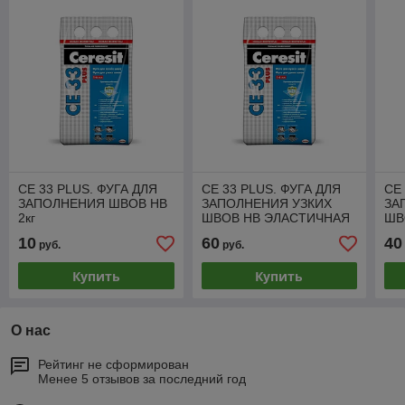
CE 33 PLUS. ФУГА ДЛЯ
CE 33 PLUS. ФУГА ДЛЯ
CE
ЗАПОЛНЕНИЯ ШВОВ НВ
ЗАПОЛНЕНИЯ УЗКИХ
ЗА
2кг
ШВОВ НВ ЭЛАСТИЧНАЯ
ШВ
белая,серая 20кг
20к
10
60
40
руб.
руб.
Купить
Купить
О нас
Рейтинг не сформирован
Менее 5 отзывов за последний год