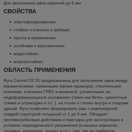
Для заполнения швов шириной до 6 мм
СВОЙСТВА
эластифицированная;
стойкая к плесени и грибкам;
проста в применении;
устойчива к загрязнениям;
водостойкая;
морозостойкая.
ОБЛАСТЬ ПРИМЕНЕНИЯ
Фуга Ceresit CE 33 предназначена для заполнения швов между
керамическими, каменными (кроме мрамора), стеклянными
плитками, плитками ГРЕС и мозаикой, уложенными на
недеформирующихся основаниях (таких как бетон, цементные
стяжки и штукатурки и т.п. ), на полах и стенах внутри и снаружи
зданий. Фуга позволяет формировать швы с равномерной
гладкой структурой толщиной от 1 до 6 мм. Обладает
противогрибковым действием и пригодна для эксплуатации в
условиях периодического увлажнения (в ванных комнатах,
душевых, коридорах, кухнях и т.п.), там, где не требуется