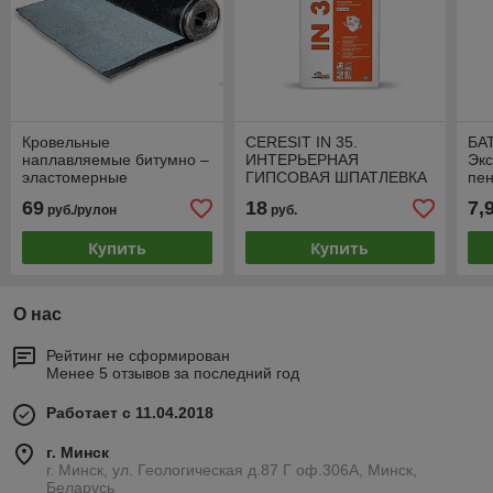
Кровельные
CERESIT IN 35.
БА
наплавляемые битумно –
ИНТЕРЬЕРНАЯ
Эк
эластомерные
ГИПСОВАЯ ШПАТЛЕВКА
пе
материалы «Белкров»
15кг
600
69
18
7,
руб./рулон
руб.
к(г)-ст-бэ-пп/пп-3,5,
упа
Стеклоткань 10м2
Купить
Купить
О нас
Рейтинг не сформирован
Менее 5 отзывов за последний год
Работает с 11.04.2018
г. Минск
г. Минск, ул. Геологическая д.87 Г оф.306А, Минск,
Беларусь