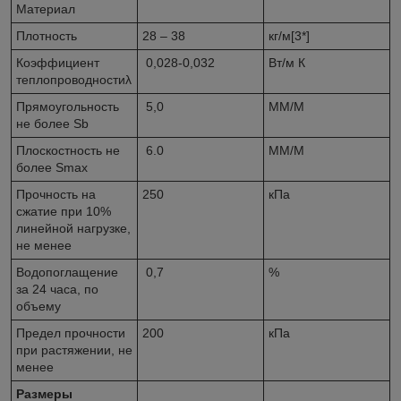
Материал
Плотность
28 – 38
кг/м[3*]
Коэффициент
0,028-0,032
Вт/м К
теплопроводностиλ
Прямоугольность
5,0
ММ/М
не более Sb
Плоскостность не
6.0
ММ/М
более Smax
Прочность на
250
кПа
сжатие при 10%
линейной нагрузке,
не менее
Водопоглащение
0,7
%
за 24 часа, по
объему
Предел прочности
200
кПа
при растяжении, не
менее
Размеры